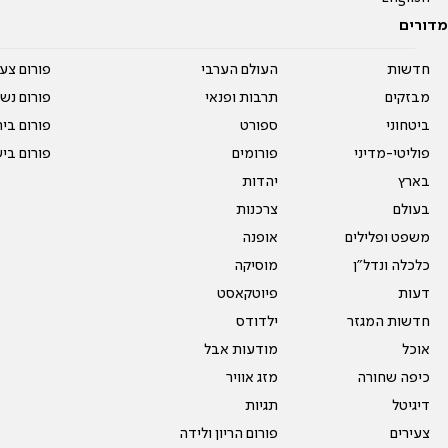
מדורים
חדשות
העולם הערבי
פורום צע
מבזקים
תרבות ופנאי
פורום נשו
ביטחוני
ספורט
פורום בי
פוליטי-מדיני
פורומים
פורום בי
בארץ
יהדות
בעולם
צרכנות
משפט ופלילים
אופנה
כלכלה ונדל"ן
מוסיקה
דעות
פיוטקאסט
חדשות המגזר
ילדודס
אוכל
מודעות אבל
כיפה שחורה
מזג אוויר
דיגיטל
תגיות
צעירים
פורום הריון ולידה