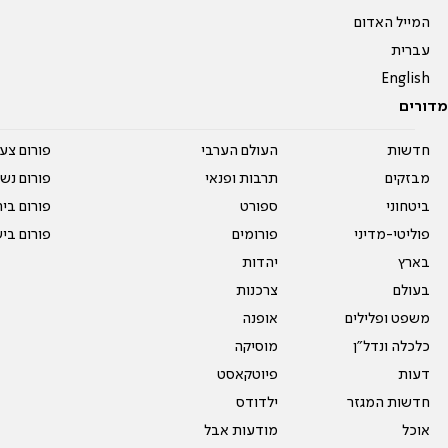
המייל האדום
עברית
English
מדורים
חדשות
העולם הערבי
פורום צע
מבזקים
תרבות ופנאי
פורום נשו
ביטחוני
ספורט
פורום בי
פוליטי-מדיני
פורומים
פורום בי
בארץ
יהדות
בעולם
צרכנות
משפט ופלילים
אופנה
כלכלה ונדל"ן
מוסיקה
דעות
פיוטקאסט
חדשות המגזר
ילדודס
אוכל
מודעות אבל