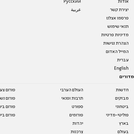
אודות
Pусский
יצירת קשר
عربية
פרסמו אצלנו
תנאי שימוש
מדיניות פרטיות
הצהרת נגישות
המייל האדום
עברית
English
מדורים
חדשות
העולם הערבי
פורום צע
מבזקים
תרבות ופנאי
פורום נשו
ביטחוני
ספורט
פורום בי
פוליטי-מדיני
פורומים
פורום בי
בארץ
יהדות
בעולם
צרכנות