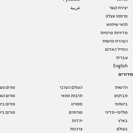
יצירת קשר
عربية
פרסמו אצלנו
תנאי שימוש
מדיניות פרטיות
הצהרת נגישות
המייל האדום
עברית
English
מדורים
חדשות
העולם הערבי
פורום צע
מבזקים
תרבות ופנאי
פורום נשו
ביטחוני
ספורט
פורום בי
פוליטי-מדיני
פורומים
פורום בי
בארץ
יהדות
בעולם
צרכנות