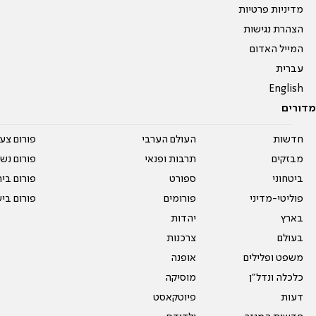
מדיניות פרטיות
הצהרת נגישות
המייל האדום
עברית
English
מדורים
חדשות
העולם הערבי
פורום צע
מבזקים
תרבות ופנאי
פורום נשו
ביטחוני
ספורט
פורום בי
פוליטי-מדיני
פורומים
פורום בי
בארץ
יהדות
בעולם
צרכנות
משפט ופלילים
אופנה
כלכלה ונדל"ן
מוסיקה
דעות
פיוטקאסט