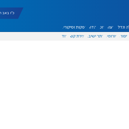
כ"ו באב תשפ"ו |
 ונדל"ן
דעות
אוכל
יהדות
הפקות וסיקורים
ספורט
פורומים
אתר ישיבה
יצירת קשר
עוד