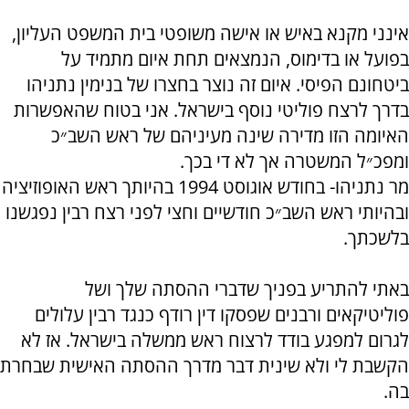
אינני מקנא באיש או אישה משופטי בית המשפט העליון,
בפועל או בדימוס, הנמצאים תחת איום מתמיד על
ביטחונם הפיסי. איום זה נוצר בחצרו של בנימין נתניהו
בדרך לרצח פוליטי נוסף בישראל. אני בטוח שהאפשרות
האיומה הזו מדירה שינה מעיניהם של ראש השב״כ
ומפכ״ל המשטרה אך לא די בכך.
מר נתניהו- בחודש אוגוסט 1994 בהיותך ראש האופוזיציה
ובהיותי ראש השב״כ חודשיים וחצי לפני רצח רבין נפגשנו
בלשכתך.
באתי להתריע בפניך שדברי ההסתה שלך ושל
פוליטיקאים ורבנים שפסקו דין רודף כנגד רבין עלולים
לגרום למפגע בודד לרצוח ראש ממשלה בישראל. אז לא
הקשבת לי ולא שינית דבר מדרך ההסתה האישית שבחרת
בה.