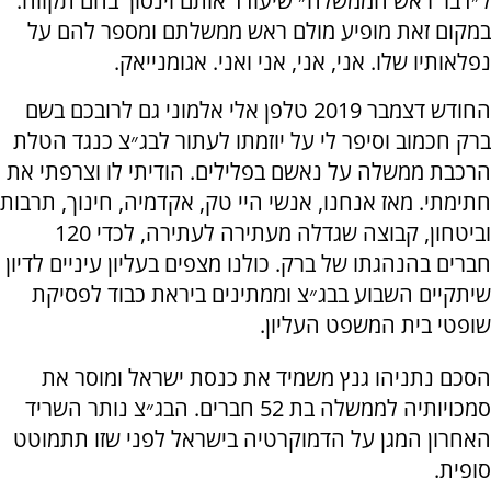
ל״דבר ראש הממשלה״ שיעודד אותם וינסוך בהם תקווה.
במקום זאת מופיע מולם ראש ממשלתם ומספר להם על
נפלאותיו שלו. אני, אני, אני ואני. אגומנייאק.
החודש דצמבר 2019 טלפן אלי אלמוני גם לרובכם בשם
ברק חכמוב וסיפר לי על יוזמתו לעתור לבג״צ כנגד הטלת
הרכבת ממשלה על נאשם בפלילים. הודיתי לו וצרפתי את
חתימתי. מאז אנחנו, אנשי היי טק, אקדמיה, חינוך, תרבות
וביטחון, קבוצה שגדלה מעתירה לעתירה, לכדי 120
חברים בהנהגתו של ברק. כולנו מצפים בעליון עיניים לדיון
שיתקיים השבוע בבג״צ וממתינים ביראת כבוד לפסיקת
שופטי בית המשפט העליון.
הסכם נתניהו גנץ משמיד את כנסת ישראל ומוסר את
סמכויותיה לממשלה בת 52 חברים. הבג״צ נותר השריד
האחרון המגן על הדמוקרטיה בישראל לפני שזו תתמוטט
סופית.