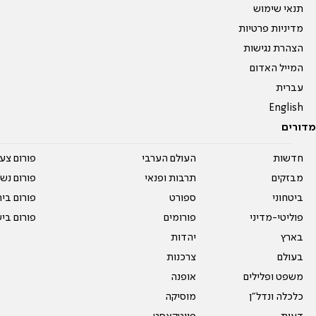
תנאי שימוש
מדיניות פרטיות
הצהרת נגישות
המייל האדום
עברית
English
מדורים
חדשות
העולם הערבי
פורום צע
מבזקים
תרבות ופנאי
פורום נשו
ביטחוני
ספורט
פורום בי
פוליטי-מדיני
פורומים
פורום בי
בארץ
יהדות
בעולם
צרכנות
משפט ופלילים
אופנה
כלכלה ונדל"ן
מוסיקה