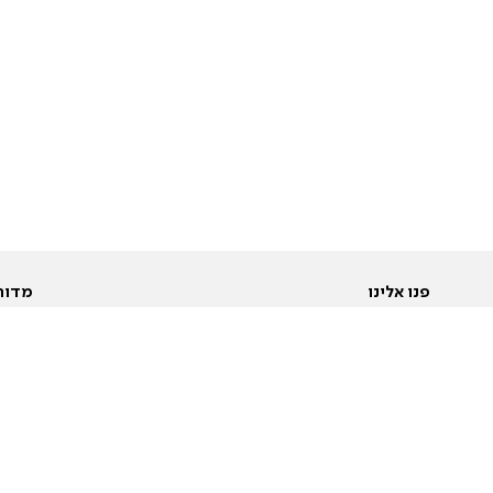
פנו אלינו
מדור
אודות
Pусский
חד
יצירת קשר
عربية
מב
פרסמו אצלנו
בי
תנאי שימוש
פו
מדיניות פרטיות
בא