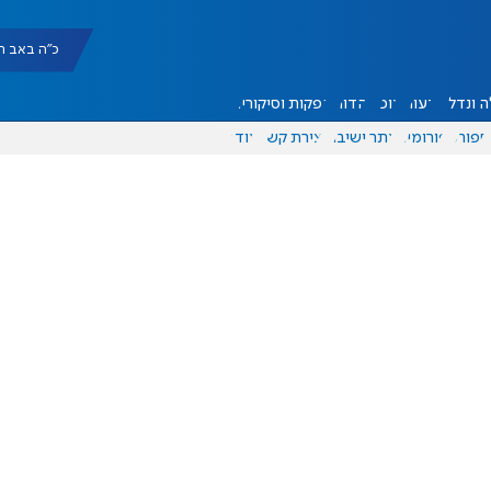
כ"ה באב תשפ"ו |
 ונדל"ן
דעות
אוכל
יהדות
הפקות וסיקורים
ספורט
פורומים
אתר ישיבה
יצירת קשר
עוד