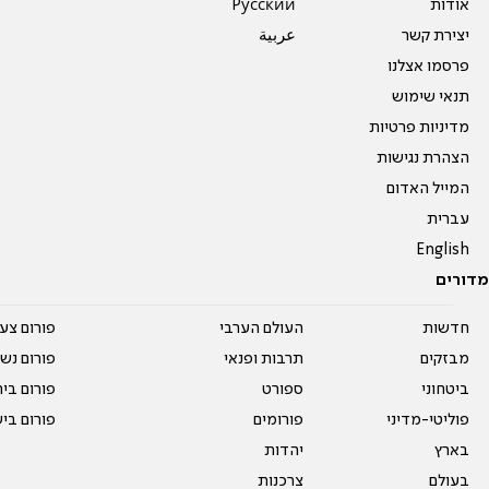
אודות
Pусский
יצירת קשר
عربية
פרסמו אצלנו
תנאי שימוש
מדיניות פרטיות
הצהרת נגישות
המייל האדום
עברית
English
מדורים
חדשות
העולם הערבי
פורום צע
מבזקים
תרבות ופנאי
פורום נשו
ביטחוני
ספורט
פורום בי
פוליטי-מדיני
פורומים
פורום בי
בארץ
יהדות
בעולם
צרכנות