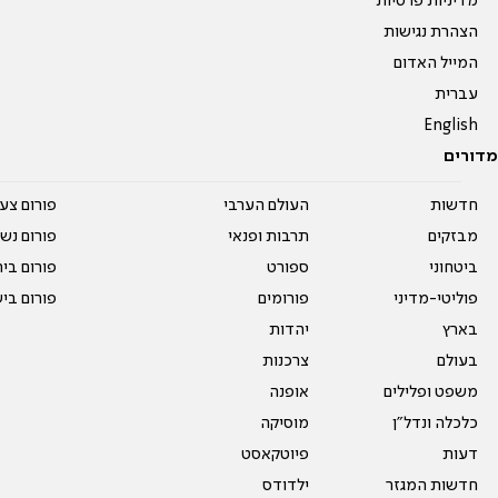
מדיניות פרטיות
הצהרת נגישות
המייל האדום
עברית
English
מדורים
חדשות
העולם הערבי
פורום צע
מבזקים
תרבות ופנאי
פורום נשו
ביטחוני
ספורט
פורום בי
פוליטי-מדיני
פורומים
פורום בי
בארץ
יהדות
בעולם
צרכנות
משפט ופלילים
אופנה
כלכלה ונדל"ן
מוסיקה
דעות
פיוטקאסט
חדשות המגזר
ילדודס