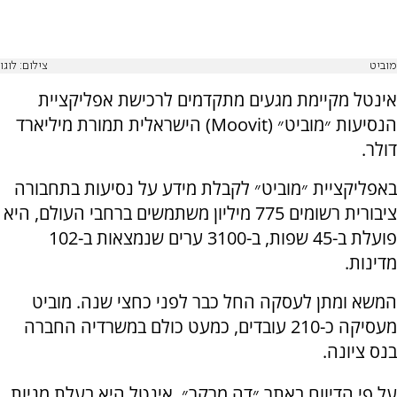
מוביט
צילום: לוגו
אינטל מקיימת מגעים מתקדמים לרכישת אפליקציית
הנסיעות ״מוביט״ (Moovit) הישראלית תמורת מיליארד
דולר.
באפליקציית ״מוביט״ לקבלת מידע על נסיעות בתחבורה
ציבורית רשומים 775 מיליון משתמשים ברחבי העולם, היא
פועלת ב-45 שפות, ב-3100 ערים שנמצאות ב-102
מדינות.
המשא ומתן לעסקה החל כבר לפני כחצי שנה. מוביט
מעסיקה כ-210 עובדים, כמעט כולם במשרדיה החברה
בנס ציונה.
על פי הדיווח באתר ״דה מרקר״, אינטל היא בעלת מניות