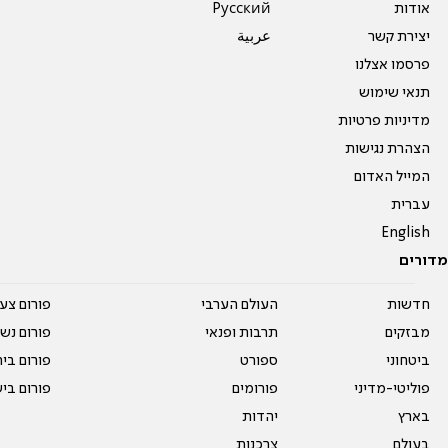
אודות
Pусский
יצירת קשר
عربية
פרסמו אצלנו
תנאי שימוש
מדיניות פרטיות
הצהרת נגישות
המייל האדום
עברית
English
מדורים
חדשות
העולם הערבי
פורום צע
מבזקים
תרבות ופנאי
פורום נשו
ביטחוני
ספורט
פורום בי
פוליטי-מדיני
פורומים
פורום בי
בארץ
יהדות
בעולם
צרכנות