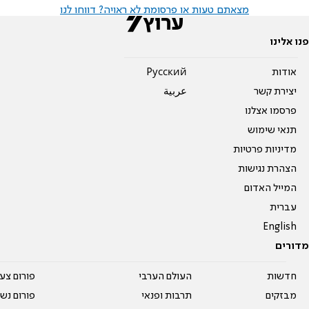
מצאתם טעות או פרסומת לא ראויה? דווחו לנו
פנו אלינו
אודות
Pусский
יצירת קשר
عربية
פרסמו אצלנו
תנאי שימוש
מדיניות פרטיות
הצהרת נגישות
המייל האדום
עברית
English
מדורים
חדשות
העולם הערבי
פורום צע
מבזקים
תרבות ופנאי
פורום נשו