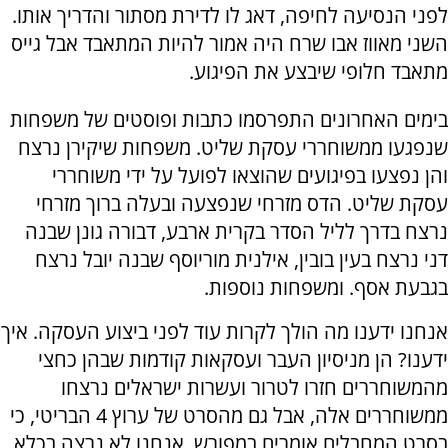
לפני הנסיעה לחיפה, דאג לו לדירת מסתור והדריך אותו.
השני מאווז אבו שרח היה אמור להיות המתאבד אבל גייס
מתאבד חלופי שיבצע את הפיגוע.
בימים האחרונים התפרסמו כתבות ופוסטים של משפחות
שנפגעו ממשוחררי עסקת שליט. משפחות שיקירן נרצח
והן נפצעו בפיגועים שהוצאו לפועל על ידי משוחררי
עסקת שליט. הדס מזרחי שנפצעה ובעלה ברוך מזרחי
נרצח בדרך לליל הסדר בקרית ארבע, דבורה גונן שבנה
דני נרצח בעין בובין, אילנית מוריוסף שבנה יובל נרצח
בגבעת אסף. ומשפחות נוספות.
אנחנו ידענו מה הולך לקרות עוד לפני ביצוע העסקה. איך
ידענו? הן מניסיון העבר ועסקאות קודמות שבהן כחצי
מהמשוחררים חזרו לטרור ועשרות ישראלים נרצחו
ממשוחררים אלה, אבל גם מהסרט של ערוץ 4 הבריטי, כי
בסרט המחבלים אומרים במפורש, אנחנו לא נרצה בכלא