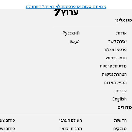
מצאתם טעות או פרסומת לא ראויה? דווחו לנו
פנו אלינו
אודות
Pусский
יצירת קשר
عربية
פרסמו אצלנו
תנאי שימוש
מדיניות פרטיות
הצהרת נגישות
המייל האדום
עברית
English
מדורים
חדשות
העולם הערבי
פורום צע
מבזקים
תרבות ופנאי
פורום נשו