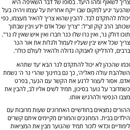
צריך לשאוף ומהו היעד. בסופו של דבר השאיפה היא
שהנער יגיע למקום שבו ייקח אחריות על עצמו ויהיה בעל
יכולת להתקדם לבד. להבין שהוא צריך להאיר מעצמו, כפי
שכותב הרב קוק זצ"ל: "צריך שכל אדם ידע ויבין שבתוך
תוכו דולק נר, ואין נרו שלו כנר חברו ואין איש שאין לו נר".
צריך שכל איש יבין שעליו לעמול ולגלות את אור הנר
ברבים, להדליקו לאבוקה גדולה ולהאיר לעולם כולו".
וכמו שהכהן לא יכול להתקדם לנר הבא 'עד שתהא
השלהבת עולה מאליה', כך גם בחינוך שהרי נר ה' נשמת
אדם. אסור לעצור לרגע את הקשר עם הנער, בפרט
כשמדובר על נוער בסיכון, תמיד לשים אליו לב, להבין את
מצבו הנפשי ולהרגיש אותו.
ההורים נמצאים בחודשיים האחרונים שעות מרובות עם
הילדים בבית. המחנכים והמורים מקיימים איתם קשרים
לימודיים וכדאי לזכור תמיד שהנוער מבין את המציאות