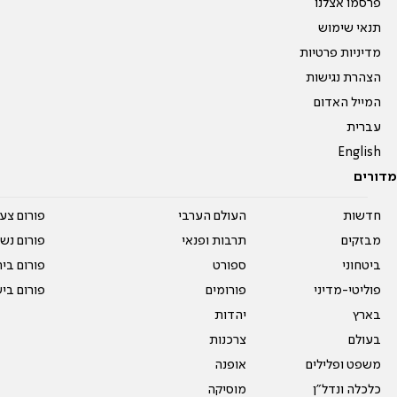
פרסמו אצלנו
תנאי שימוש
מדיניות פרטיות
הצהרת נגישות
המייל האדום
עברית
English
מדורים
חדשות
העולם הערבי
פורום צע
מבזקים
תרבות ופנאי
פורום נשו
ביטחוני
ספורט
פורום בי
פוליטי-מדיני
פורומים
פורום בי
בארץ
יהדות
בעולם
צרכנות
משפט ופלילים
אופנה
כלכלה ונדל"ן
מוסיקה