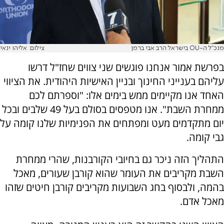
מנכ"ל ה-OU בישראל הרב אבי ברמן
צילום: אליהו ינאי
בפרשת אמור אנחנו פוגשים שני צווים שחז"ל דרשו
עליהם בענייני החינוך ובניין האישיות היהודית. את הציווי
האחד אנו מקיימים ממש בימים אלו: "וספרתם לכם
ממחרת השבת". אנו מטפסים בסולם בעל 49 שלבים ובכל
יום מתקדמים מעט ומפתחים את הפנימיות שלנו קומה על
גבי קומה.
התהליך הזה ניכר גם בחיובי הקורבנות, שהרי ממחרת
השבת מקריבים את העומר שהוא קורבן שעורים, מאכל
בהמה, ולבסוף בחג השבועות מקריבים קורבן חיטים שזהו
מאכל אדם.