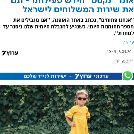
אתר ''נקסט'' חידש פעילותו - וגם
את שירות המשלוחים לישראל
''אנחנו פתוחים", נכתב באתר האופנה, ''אנו מגבילים את
מספר ההזמנות היומי. כשנגיע למגבלה היומית שלנו ניסגר עד
למחרת''.
ערוץ 7
8.05.20, 10:45
בריטניה
קניות