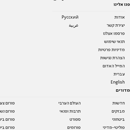
פנו אלינו
אודות
Pусский
יצירת קשר
عربية
פרסמו אצלנו
תנאי שימוש
מדיניות פרטיות
הצהרת נגישות
המייל האדום
עברית
English
מדורים
חדשות
העולם הערבי
פורום צע
מבזקים
תרבות ופנאי
פורום נשו
ביטחוני
ספורט
פורום בי
פוליטי-מדיני
פורומים
פורום בי