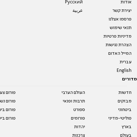
אודות
Pусский
יצירת קשר
عربية
פרסמו אצלנו
תנאי שימוש
מדיניות פרטיות
הצהרת נגישות
המייל האדום
עברית
English
מדורים
חדשות
העולם הערבי
פורום צע
מבזקים
תרבות ופנאי
פורום נשו
ביטחוני
ספורט
פורום בי
פוליטי-מדיני
פורומים
פורום בי
בארץ
יהדות
בעולם
צרכנות