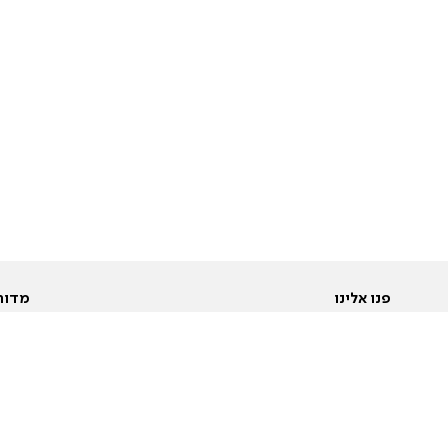
פנו אלינו
מדור
אודות
Pусский
חד
יצירת קשר
عربية
מב
פרסמו אצלנו
בי
תנאי שימוש
פו