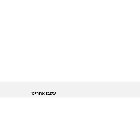
עקבו אחרינו
ות
טוויטר
ם הריון ולידה
פייסבוק
ום לקראת נישואין וזוגיות
אינסטגרם
ום צעירים מעל עשרים
יוטיוב