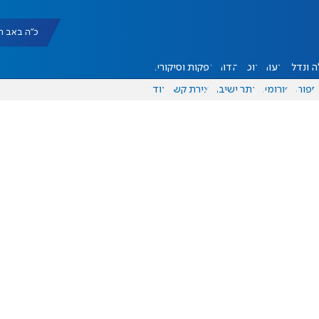
כ"ה באב תשפ"ו |
 ונדל"ן
דעות
אוכל
יהדות
הפקות וסיקורים
ספורט
פורומים
אתר ישיבה
יצירת קשר
עוד