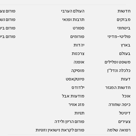
חדשות
העולם הערבי
פורום צע
מבזקים
תרבות ופנאי
פורום נשו
ביטחוני
ספורט
פורום בי
פוליטי-מדיני
פורומים
פורום בי
בארץ
יהדות
בעולם
צרכנות
משפט ופלילים
אופנה
כלכלה ונדל"ן
מוסיקה
דעות
פיוטקאסט
חדשות המגזר
ילדודס
אוכל
מודעות אבל
כיפה שחורה
מזג אוויר
דיגיטל
תגיות
צעירים
פורום הריון ולידה
רפואה שלמה
פורום לקראת נישואין וזוגיות