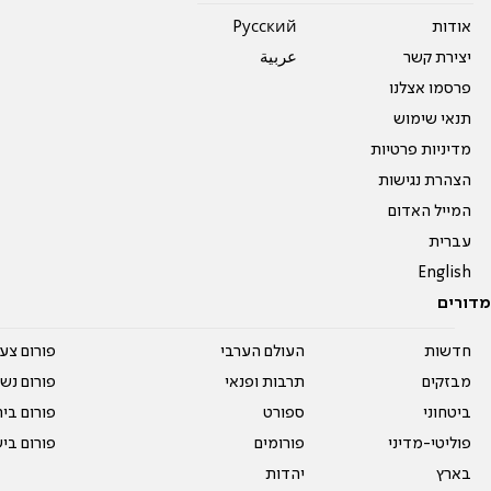
אודות
Pусский
יצירת קשר
عربية
פרסמו אצלנו
תנאי שימוש
מדיניות פרטיות
הצהרת נגישות
המייל האדום
עברית
English
מדורים
חדשות
העולם הערבי
פורום צע
מבזקים
תרבות ופנאי
פורום נשו
ביטחוני
ספורט
פורום בי
פוליטי-מדיני
פורומים
פורום בי
בארץ
יהדות