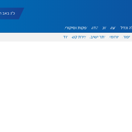
כ"ג באב תשפ"ו |
 ונדל"ן
דעות
אוכל
יהדות
הפקות וסיקורים
ספורט
פורומים
אתר ישיבה
יצירת קשר
עוד