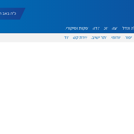
כ"ה באב תשפ"ו |
 ונדל"ן
דעות
אוכל
יהדות
הפקות וסיקורים
ספורט
פורומים
אתר ישיבה
יצירת קשר
עוד