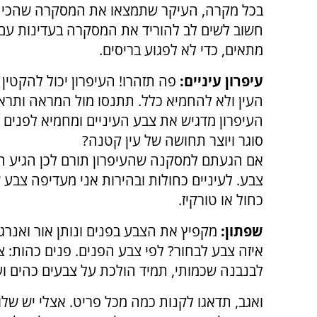
בכל מקרה, העיקר שתמצאו את המסקרה שהכי 
חשוב לשים לב להוריד את המסקרה בעדינות עם 
מתאים, כדי לא לפגוע בריסים.
עיפרון עיניים:
פה תזהרו! העיפרון יכול להקטין
העין ולא להחמיא כלל. תתנסו מול המראה ותרא
העיפרון מדגיש את צבע העיניים ומחמיא לפנים 
סוגר ויוצר תחושה של עין קטנה?
אם הגעתם למסקנה שהעיפרון תורם לכן הגיע הז
צבע. לעיניים כחולות ובהירות אני מעדיפה צבע 
כחול או טורקיז.
שפתון:
מקפיץ את הצבע בפנים ונותן אור ואנרגי
איזה צבע לבחור? לפי צבע הפנים. פנים כהות: צב
לבנבנה שכמותי, תמיד הולכת על צבעים כהים וע
ואגב, תדאגו לקנות כמה מכל פריט. אצלי יש שלו