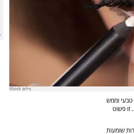
צילום: iStock
 טבעי וממש
 זו פשוט
ות שומעות