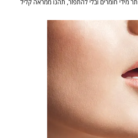
תר מידי חומרים ובלי להתפזר, תהנו ממראה קליל