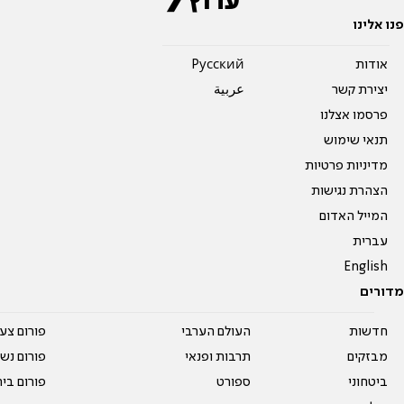
פנו אלינו
אודות
Pусский
יצירת קשר
عربية
פרסמו אצלנו
תנאי שימוש
מדיניות פרטיות
הצהרת נגישות
המייל האדום
עברית
English
מדורים
חדשות
העולם הערבי
פורום צע
מבזקים
תרבות ופנאי
פורום נשו
ביטחוני
ספורט
פורום בי