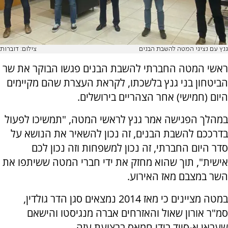
גנץ עם נציגי המטה להשבת הבנים
צילום: דוברות
ראשי המטה החברתי להשבת הבנים פגשו הבוקר את שר
הביטחון בני גנץ בלשכתו, לקראת העצרת שהם מקיימים
היום (חמישי) אחר הצהריים בירושלים.
במהלך הפגישה אמר גנץ לראשי המטה, "תמשיכו לפעול
בדרככם להשבת הבנים, זה נכון להשאיר את הנושא על
סדר היום החברתי, זה נכון למשפחות וזה נכון לכם
אישית", תוך שהוא מחזק את ידי חברי המטה ששיתפו את
השר במצבם מאז האירוע.
במטה מציינים כי מאז 2014 נמצאים סגן הדר גולדין,
סמ"ר אורון שאול והאזרחים אברה מנגיסטו והישאם
שעבאן א-סייד בידי חמאס ברצועת עזה.