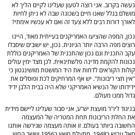
נעשה בקרוב. אני רוצה לטעון שעלינו לקיים הליך לא
מושלם בגלל שאנו חיים בשכונה שבה לא ניתן לחיות
לאורך דורות רבים ללא צעד זה ואם לא עכשיו אימתי?
נכון, המפה שהציעו האמריקנים בעייתית מאוד, היינו
רוצים מפה הרבה יותר הגיונית. נכון, יש ישובים שיסבלו
עקב התכנית וגם נכון שהתכנית של האמריקנים כוללת
נכונות להקמת מדינה פלשתינאית. לכן מצד ימין עולים
קולות הקוראים לדחות את היד המושטת מוושינגטון כי
"אין חצי ריבונות". יש אף המרחיקים לכת ופוסלים את
ידידותו של הנשיא האמריקני שלא היה בבית הלבן ידיד
גדול ממנו מעולם.
בניגוד ליו"ר מועצת יש"ע, אני סבור שעלינו ליישם מידית
את החלת הריבונות תחת המטריה של המעצמה
החשובה ביותר בעולם. זו אותה מעצמה שגירשה אותנו
מאל עריש ב1948, מתעלת סואץ ב1956 וששר החוץ