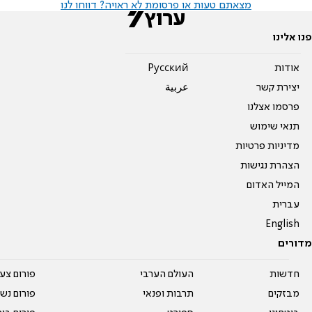
מצאתם טעות או פרסומת לא ראויה? דווחו לנו
פנו אלינו
אודות
Pусский
יצירת קשר
عربية
פרסמו אצלנו
תנאי שימוש
מדיניות פרטיות
הצהרת נגישות
המייל האדום
עברית
English
מדורים
חדשות
העולם הערבי
פורום צע
מבזקים
תרבות ופנאי
פורום נשו