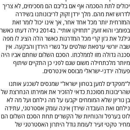
יכולים לתת הסכמה אף אם בליבם הם מסכימים, לא צריך
לדרוש זאת מהם. מלך ירדן זקוק לריבונותנו בשידרה
המזרחית יותר מכל אחד אחר, אך אינו יכול לומר זאת
בפומבי והוא זועק "תחזיקו אותי". ב2014 גילה דעתו כאשר
גילגל את ג'ון קרי מכל המדרגות כאשר הלה הציג לו מפה
שבה יורשי ערפאת שולטים על גשרי הירדן והבקעה. אין
סכנה גדולה מזו לממלכתו. הסכם השלום שחתם אביו היה
מיותר מלכתחילה משום שגם לפני כן התקיים שיתוף
פעולה ירדני-ישראלי מבוסס אינטרסים.
ל"מפקדים למען בטחון ישראל" שמנסים לשכנע אותנו
שהריבונות מסוכנת כדאי להזכיר את אמירתו הנחרצת של
בן גוריון שלא המומחים יקבעו על מה נילחם ועל מה לא
נילחם ואת העובדה שירדן אינה עומק אסטרטגי, עתידה
לוט בערפל והנוחיות של הקשרים תחת הסכם השלום הם
מחיר טקטי זעיר לעומת גודל היתרון האסטרטגי של