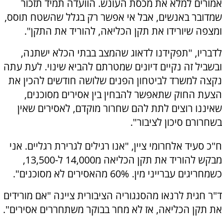
אמורים למלא את מכסת העונש. הוועדה תמיד תזכור
שמדובר באנשים, אבל אי אפשר רק בגלל שהשטח תוסס,
ומצפה שיורידו את תקן הכליאה, להוריד את התקן".
לדבריו, "תפקידנו לדאוג שהמצב בבתי הכלא ישתנה,
ובשביל זה נקיים דיונים שמטרתם להביא שינוי. לעת עתה
נקצה למשרד לביטחון הפנים שלושה חודשים להכין את
הצעת החוק שתאפשר להבחין בין אסירים מסוכנים,
שאיננו רוצים לתת להם שחרור מוקדם, לאסירים שאין
בשחרורם סיכון לציבור".
ח"כ סעיד אלחרומי ציין, "אנו רגילים לגרירת רגליים. אני
מבקש להוריד את תקן הכליאה מ14,000 ל-13,500,
כשמחריגים עברייני מין. 60% מהאסירים לא מסוכנים".
ד"ר חגית לרנאו מהסנגוריה הציבורית ציינה "אם מורידים
את תקן הכליאה, אז לא מחר בבוקר משתחררים אסירים".