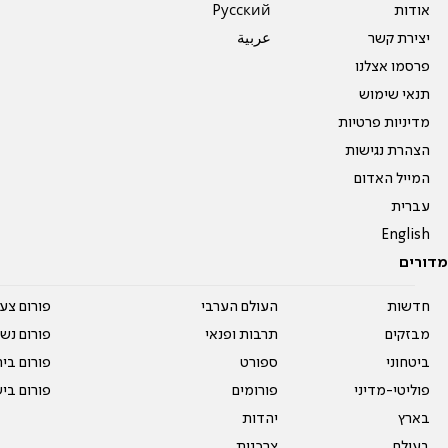
אודות
Pусский
יצירת קשר
عربية
פרסמו אצלנו
תנאי שימוש
מדיניות פרטיות
הצהרת נגישות
המייל האדום
עברית
English
מדורים
חדשות
העולם הערבי
פורום צע
מבזקים
תרבות ופנאי
פורום נשו
ביטחוני
ספורט
פורום בי
פוליטי-מדיני
פורומים
פורום בי
בארץ
יהדות
בעולם
צרכנות