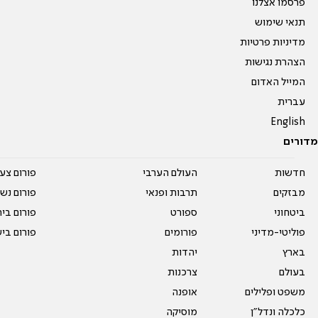
פרסמו אצלנו
תנאי שימוש
מדיניות פרטיות
הצהרת נגישות
המייל האדום
עברית
English
מדורים
חדשות
העולם הערבי
פורום צע
מבזקים
תרבות ופנאי
פורום נשו
ביטחוני
ספורט
פורום בי
פוליטי-מדיני
פורומים
פורום בי
בארץ
יהדות
בעולם
צרכנות
משפט ופלילים
אופנה
כלכלה ונדל"ן
מוסיקה