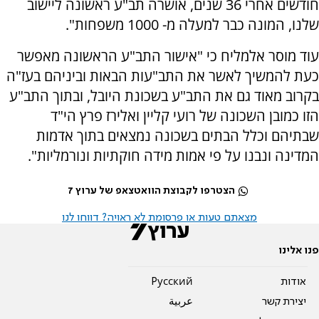
חודשים אחרי 36 שנים, אושרה תב"ע ראשונה ליישוב
שלנו, המונה כבר למעלה מ- 1000 משפחות".
עוד מוסר אלמליח כי "אישור התב"ע הראשונה מאפשר
כעת להמשיך לאשר את התב"עות הבאות וביניהם בעז"ה
בקרוב מאוד גם את התב"ע בשכונת היובל, ובתוך התב"ע
הזו כמובן השכונה של רועי קליין ואלירז פרץ הי"ד
שבתיהם וכלל הבתים בשכונה נמצאים בתוך אדמות
המדינה ונבנו על פי אמות מידה חוקתיות ונורמליות".
הצטרפו לקבוצת הוואטצאפ של ערוץ 7
מצאתם טעות או פרסומת לא ראויה? דווחו לנו
פנו אלינו
אודות
Pусский
יצירת קשר
عربية