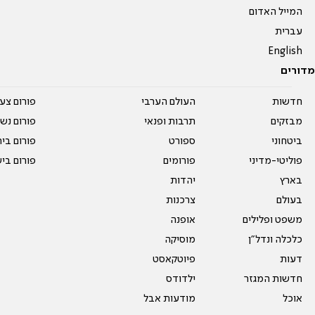
המייל האדום
עברית
English
מדורים
חדשות
העולם הערבי
פורום צע
מבזקים
תרבות ופנאי
פורום נשו
ביטחוני
ספורט
פורום בי
פוליטי-מדיני
פורומים
פורום בי
בארץ
יהדות
בעולם
צרכנות
משפט ופלילים
אופנה
כלכלה ונדל"ן
מוסיקה
דעות
פיוטקאסט
חדשות המגזר
ילדודס
אוכל
מודעות אבל