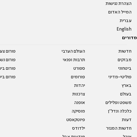
הצהרת נגישות
המייל האדום
עברית
English
מדורים
חדשות
העולם הערבי
פורום צע
מבזקים
תרבות ופנאי
פורום נשו
ביטחוני
ספורט
פורום בי
פוליטי-מדיני
פורומים
פורום בי
בארץ
יהדות
בעולם
צרכנות
משפט ופלילים
אופנה
כלכלה ונדל"ן
מוסיקה
דעות
פיוטקאסט
חדשות המגזר
ילדודס