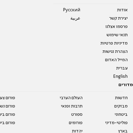
אודות
Pусский
יצירת קשר
عربية
פרסמו אצלנו
תנאי שימוש
מדיניות פרטיות
הצהרת נגישות
המייל האדום
עברית
English
מדורים
חדשות
העולם הערבי
פורום צע
מבזקים
תרבות ופנאי
פורום נשו
ביטחוני
ספורט
פורום בי
פוליטי-מדיני
פורומים
פורום בי
בארץ
יהדות