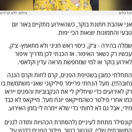
יעל בלום
צילום: ללא קרדיט
אני אוהבת חתונת בוקר, כשהאירוע מתקיים באור יום
טבעי והתמונות יוצאות הכי יפות.
שמלה בהירה - צ'ק, כיסוי ראש חגיגי ולא מתאמץ- צ'ק.
עכשיו רק נשאר האיפור. אז הכנתי לכן מדריך איפור
לאירוע בוקר או למי שמחפשת מראה עדין וקלאסי.
התחלתי כמובן בשטיפת הפנים, קרם לחות וקרם הגנה
(חובה!!!). מעל הנחתי פריימר סיליקוני שאני משתמשת בו
רק לאירועים כדי שיחליק לי את הנקבוביות והפנים ייראו
כמו אחרי פילטר כשהמייקאפ יונח מעל. מייקאפ לא כבד
מידי, אבל גם לא לחותי כדי שלא יימרח לי בזמן האירוע.
קונסילר מתחת לעיניים (להסתרת הכהויות ותודה לגנים
המשובחים שלי). קונטור רטוב, פידור הפנים בדגש על