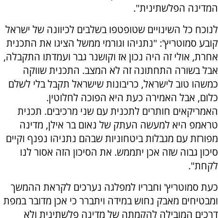
המדינה הפלשתינית".
לנוכח כל השינויים שטופטפו בשלבים לכיוונה של ישראל
קובע סמוטריץ': "נתניהו וגורמי ממשל הציגו את התכנית
אחרת, אולי זה היה נכון אז וקושנר גבר ועמדתו התקבלה,
אבל בשורה התחתונה זה לא המצב. התכנית שווקה
כמשהו טוב לישראל, כריבונות שישראל תקבל בלי לשלם
כלום, אבל האמירה כעת היא הפוכה לחלוטין.
האמריקאים חותרים לתכנית עם שני מרכיבים. תכנית
טראמפ היא למעשה העתק של נאום בר אילן, מדינה
מפורזת עם מגבלות ביטחוניות שבהם נתניהו נפנף וקיים
סיכון גבוה שזה אכן יתממש. את הסיכון הזה אסור לנו
לקחת".
כעת סמוטריץ' וחבריו למפלגה נערכים לקראת ההמשך
ומבטיחים מאבק נחוש במידה ויתברר כי אכן מדובר במפת
דרכים המובילה להקמתה של מדינה פלשתינית ולא