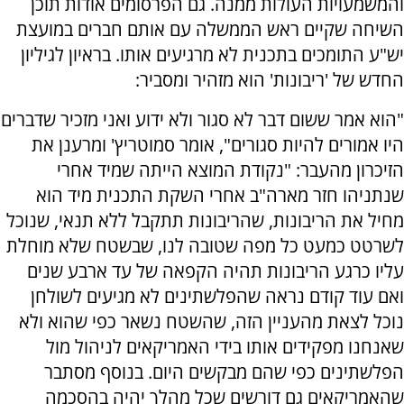
והמשמעויות העולות ממנה. גם הפרסומים אודות תוכן
השיחה שקיים ראש הממשלה עם אותם חברים במועצת
יש"ע התומכים בתכנית לא מרגיעים אותו. בראיון לגיליון
החדש של 'ריבונות' הוא מזהיר ומסביר:
"הוא אמר ששום דבר לא סגור ולא ידוע ואני מזכיר שדברים
היו אמורים להיות סגורים", אומר סמוטריץ' ומרענן את
הזיכרון מהעבר: "נקודת המוצא הייתה שמיד אחרי
שנתניהו חזר מארה"ב אחרי השקת התכנית מיד הוא
מחיל את הריבונות, שהריבונות תתקבל ללא תנאי, שנוכל
לשרטט כמעט כל מפה שטובה לנו, שבשטח שלא מוחלת
עליו כרגע הריבונות תהיה הקפאה של עד ארבע שנים
ואם עוד קודם נראה שהפלשתינים לא מגיעים לשולחן
נוכל לצאת מהעניין הזה, שהשטח נשאר כפי שהוא ולא
שאנחנו מפקידים אותו בידי האמריקאים לניהול מול
הפלשתינים כפי שהם מבקשים היום. בנוסף מסתבר
שהאמריקאים גם דורשים שכל מהלך יהיה בהסכמה