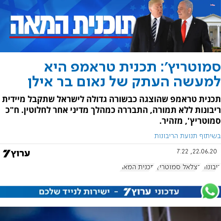
סמוטריץ': תכנית טראמפ היא
למעשה העתק של נאום בר אילן
תכנית טראמפ שהוצגה כבשורה גדולה לישראל שתקבל מיידית
ריבונות ללא תמורה, התבררה כמהלך מדיני אחר לחלוטין. ח"כ
סמוטריץ', מזהיר.
בשיתוף תנועת הריבונות
22.06.20, 7:22
ריבונות
בצלאל סמוטריץ'
תכנית המאה