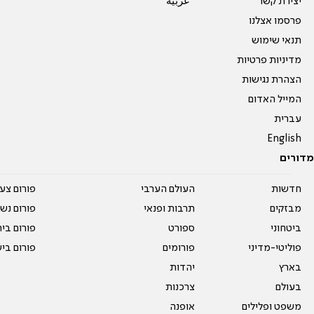
יצירת קשר
عربية
פרסמו אצלנו
תנאי שימוש
מדיניות פרטיות
הצהרת נגישות
המייל האדום
עברית
English
מדורים
חדשות
העולם הערבי
פורום צע
מבזקים
תרבות ופנאי
פורום נשו
ביטחוני
ספורט
פורום בי
פוליטי-מדיני
פורומים
פורום בי
בארץ
יהדות
בעולם
צרכנות
משפט ופלילים
אופנה