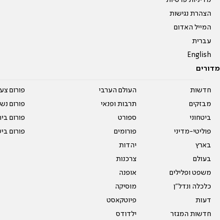
מדיניות פרטיות
הצהרת נגישות
המייל האדום
עברית
English
מדורים
חדשות
העולם הערבי
פורום צע
מבזקים
תרבות ופנאי
פורום נשו
ביטחוני
ספורט
פורום בי
פוליטי-מדיני
פורומים
פורום בי
בארץ
יהדות
בעולם
צרכנות
משפט ופלילים
אופנה
כלכלה ונדל"ן
מוסיקה
דעות
פיוטקאסט
חדשות המגזר
ילדודס