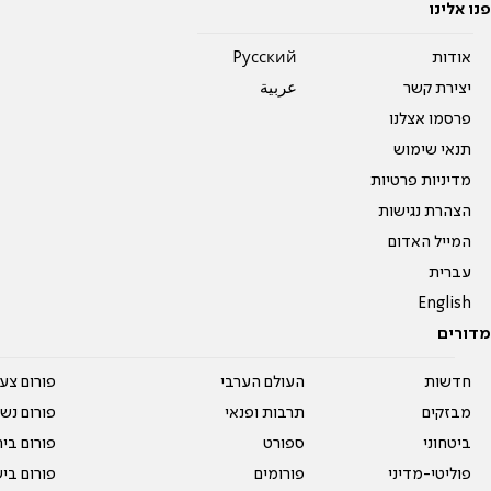
פנו אלינו
אודות
Pусский
יצירת קשר
عربية
פרסמו אצלנו
תנאי שימוש
מדיניות פרטיות
הצהרת נגישות
המייל האדום
עברית
English
מדורים
חדשות
העולם הערבי
פורום צע
מבזקים
תרבות ופנאי
פורום נשו
ביטחוני
ספורט
פורום בי
פוליטי-מדיני
פורומים
פורום בי