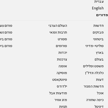
עברית
English
מדורים
חדשות
העולם הערבי
פורום צע
מבזקים
תרבות ופנאי
פורום נשו
ביטחוני
ספורט
פורום בי
פוליטי-מדיני
פורומים
פורום בי
בארץ
יהדות
בעולם
צרכנות
משפט ופלילים
אופנה
כלכלה ונדל"ן
מוסיקה
דעות
פיוטקאסט
חדשות המגזר
ילדודס
אוכל
מודעות אבל
כיפה שחורה
מזג אוויר
דיגיטל
תגיות