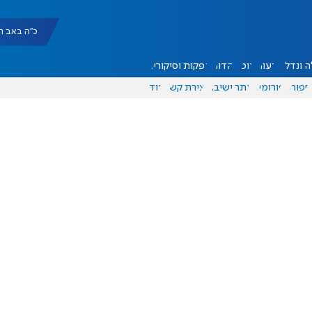
כ"ה באב תשפ"ו |
 ונדל"ן
דעות
אוכל
יהדות
הפקות וסיקורים
ספורט
פורומים
אתר ישיבה
יצירת קשר
עוד