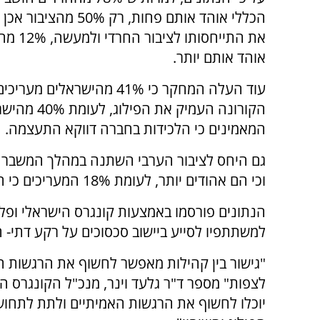
הכללי אוהד אותם פחות, רק 50%
את התייחסותו
אוהד אותם יותר.
עוד העלה המחקר כי 41% מהישראלים 
הקורונה העמיק את הפילוג,
המאמינים כי הלכידות בחברה דווקא התעצמה.
וכי הם אהודים יותר, לעומת 18% המעריכים כי היחס דווקא הורע.
הנתונים פורסמו באמצעות קונגרס הישראלי ופל
למשתתפיו לסייע ביישוב סכסוכים על רקע דתי- חר
"גישור בין קהילות מאפשר לחשוף את הרגשות ה
לצפות" מספר ד"ר גלעד וינר, מנכ"ל הקונגרס ה
יוכלו לחשוף את הרגשות האמיתיים ולתת לתחו