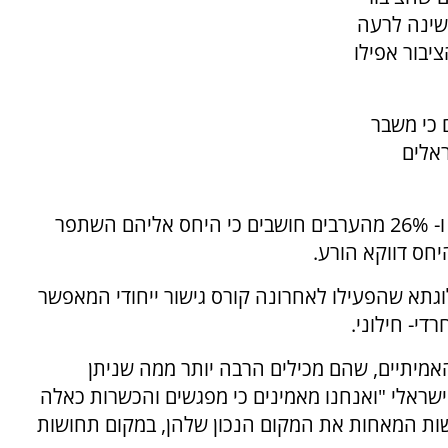
 מהציבור אכן שינה לרעה
 לציבור החרדי ולמעשה, 12% מהציבור אפילו
מעריכים כי משבר
 לעומת 40% מהישראלים
גם היחס לציבור הערבי השתנה במהלך המשבר ו- 26% מהערבים חושבים כי היחס אליהם השתפר
וגתא שהפעילו לאחרונה קורס גישור ייחודי המאפשר
די- חילוני.
אמיתיים, שהם מכילים הרבה יותר ממה שניתן
ישראלי "ואנחנו מאמינים כי מפגשים והכשרות כאלה
שות המאחות את המקום הנכון שלהן, במקום תחושות