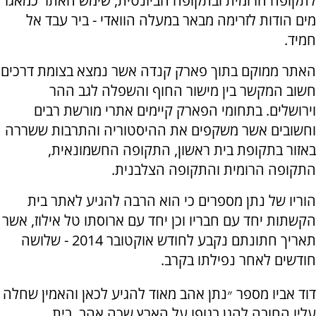
לתקופה הרומית ובתקופה הביזנטית, שימש האתר כמאגר
מים הודות לזרימה מבאר במעלה הוואדי - ביר עבד אל
חמיד.
האתר ממוקם בתוך פארק קנדה אשר נמצא בצומת דרכים
חשוב המקשר בין מישור החוף והשפלה לגב ההר
וירושלים. בתחומי הפארק קיימים אתרי מורשת רבים
וחשובים אשר משקפים את ההיסטוריה והתרבות ששררה
באזור בתקופת בית ראשון, התקופה החשמונאית,
התקופה הרומית והתקופה הצלבנית.
הוריו של נתן מספרים כי הוא הרבה להגיע לאתר בית
הקשתות יחד עם חבריו וכן יחד עם ארוסתו טל אילוז, אשר
תאריך חתונתם נקבע לחודש אוקטובר 2014 - שלושה
חודשים לאחר נפילתו בקרב.
דוד אביו מספר ״נתן אהב מאוד להגיע לכאן והאמין שחלה
עליו החובה להגן בגופו על הארץ שכה אהב. בית