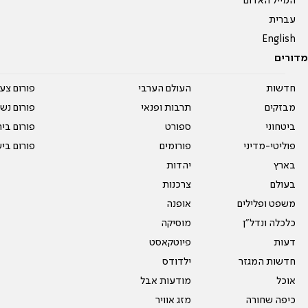
המייל האדום
עברית
English
מדורים
חדשות
העולם הערבי
פורום צע
מבזקים
תרבות ופנאי
פורום נשו
ביטחוני
ספורט
פורום בי
פוליטי-מדיני
פורומים
פורום בי
בארץ
יהדות
בעולם
צרכנות
משפט ופלילים
אופנה
כלכלה ונדל"ן
מוסיקה
דעות
פיוטקאסט
חדשות המגזר
ילדודס
אוכל
מודעות אבל
כיפה שחורה
מזג אוויר