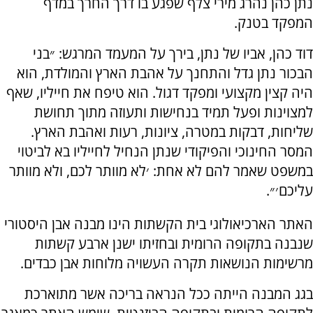
נתן כהן נהרג מירי צלף שפגע בו דרך החרך במדף
המפקד בטנק.
דוד כהן, אביו של נתן, בירך על המעמד המרגש: ״בני
הבכור נתן גדל והתחנך על אהבת הארץ והמולדת, הוא
היה קצין מקצועי ומפקד דגול. הוא טיפח את חייליו, שאף
למצוינות ופעל תמיד בנחישות ותעוזה מתוך תחושת
שליחות, דבקות במטרה, ציונות, רעות ואהבת הארץ.
המסר החינוכי והפיקודי שנתן הנחיל לחייליו בא לביטוי
במשפט שאמר להם לא אחת: ׳לא מוותר לכם, ולא מוותר
עליכם׳״.
האתר הארכיאולוגי בית הקשתות הינו מבנה אבן היסטורי
שנבנה בתקופה הרומית ובחזיתו ישנן ארבע קשתות
מרשימות הנושאות תקרה העשויה מלוחות אבן כבדים.
בגג המבנה הייתה ככל הנראה בריכה אשר מתוארכת