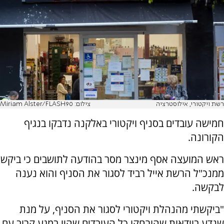
רשת ויקטורי, אילוסטרציה
צילום: Miriam Alster/FLASH90
חמישה עובדים בסניף ויקטורי באלקנה נדבקו בנגיף
הקורונה.
ראש המועצה אסף מינצר מסר בהודעה לתושבים כי ביקש
ממנכ"ל הרשת אייל רביד לסגור את הסניף והוא נענה
לבקשה.
"ביקשתי מהנהלת ויקטורי לסגור את הסניף, על מנת
שנדע בוודאות שהורחקו כל העובדים שהיו במגע קרוב עם