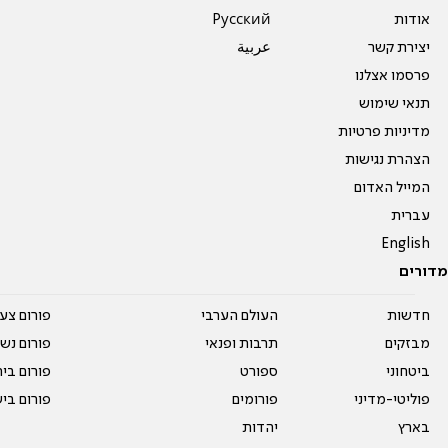
אודות
Pусский
יצירת קשר
عربية
פרסמו אצלנו
תנאי שימוש
מדיניות פרטיות
הצהרת נגישות
המייל האדום
עברית
English
מדורים
חדשות
העולם הערבי
פורום צע
מבזקים
תרבות ופנאי
פורום נשו
ביטחוני
ספורט
פורום בי
פוליטי-מדיני
פורומים
פורום בי
בארץ
יהדות