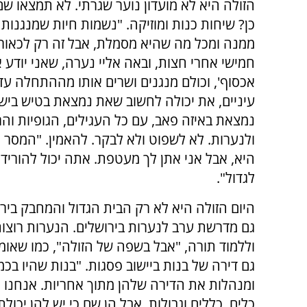
הזולה היא לא מועדון נוער שגרתי. לא תמצאו שם 
כן? שיחות כנות ומוזיקה. "נשמות חיות שמנגנות 
ממנה ומכל מה שהיא מסמלת, אבל זה רק לכאורה"
חמישי אחרי חצות, ובאה אליי נערה, שאני יודע 
אכסוף', וכולם מנגנים ושרים אותו מההתחלה עד
עיניים, את יכולה לחשוב שאת נמצאת בטיש ביש
נמצאת באיזה פאב, עם כל העגילים, הגופיות וה
ולנערות. לא לשפוט ולא לבקר. להאמין. "המסר 
היא, אבל אני אתן לך מעטפת. אתה יכול להוריד 
לגדול".
היום הזולה היא לא רק הבית הגדול והמחבק ביר
גם מדרשת ערב לנערות בירושלים. הנערות רוצו
וללמוד תורה, "אבל בשפה של הזולה", כמו שאומר 
גם דירה של בנות ביישוב פסגות. "בנות שהיו בכ
ומנהלות את הדירה שלהן מתוך אחריות. אנחנו נ
כלים, כללים וגבולות, אבל הן שם כי יש להן יכול