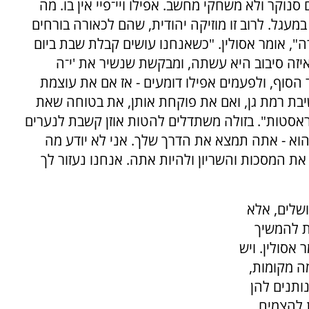
סנוקר ולא משחקי מחשב. אפילו ויי־פיי אין בו. מה
במעגל. לרוב זו מוזיקה יהודית, שהם לכאורה בורחים
, אומר אסולין. "כשאנחנו עושים קבלת שבת ביום
איזה סיבוב היא עשתה, ומבקשת שנשיר את 'י־ה
 הסוף, ולפעמים אפילו דומעים - אז אם את עוצמת
יבת רמת גן, ואם את פוקחת אותן, את בטוחה שאת
ראסטות". בזולה משתדלים להטות אוזן קשבת לנערים
הוא - אתה תמצא את הדרך שלך. אני לא יודע מה
את המסכות והשריון ולהיות אתה. אנחנו נעזור לך
ושלים, אלא
ת להמשיך
אסולין. ויש
מה מקומות,
ותנים להן
ת להצמיח