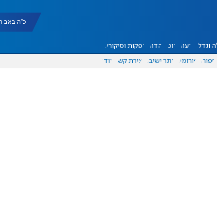
כ"ה באב תשפ"ו |
 ונדל"ן
דעות
אוכל
יהדות
הפקות וסיקורים
ספורט
פורומים
אתר ישיבה
יצירת קשר
עוד