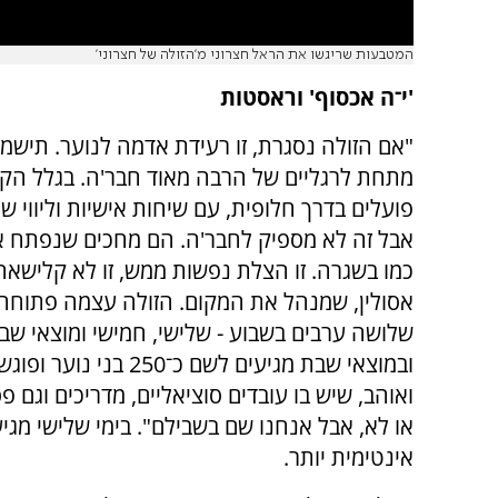
המטבעות שריגשו את הראל חצרוני מ'הזולה של חצרוני'
'י־ה אכסוף' וראסטות
"אם הזולה נסגרת, זו רעידת אדמה לנוער. תיש
מתחת לרגליים של הרבה מאוד חבר'ה. בגלל הקו
פועלים בדרך חלופית, עם שיחות אישיות וליווי 
אבל זה לא מספיק לחבר'ה. הם מחכים שנפתח 
כמו בשגרה. זו הצלת נפשות ממש, זו לא קלישאה"
אסולין, שמנהל את המקום. הזולה עצמה פתוחה
שלושה ערבים בשבוע - שלישי, חמישי ומוצאי שב
ובמוצאי שבת מגיעים לשם כ־250 ב
ואוהב, שיש בו עובדים סוציאליים, מדריכים וגם 
אינטימית יותר.