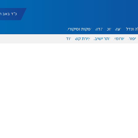
כ"ד באב תשפ"ו |
 ונדל"ן
דעות
אוכל
יהדות
הפקות וסיקורים
ספורט
פורומים
אתר ישיבה
יצירת קשר
עוד