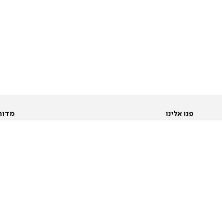
פנו אלינו
מדור
אודות
Pусский
חד
יצירת קשר
عربية
מב
פרסמו אצלנו
בי
תנאי שימוש
פו
מדיניות פרטיות
בא
הצהרת נגישות
בע
המייל האדום
מש