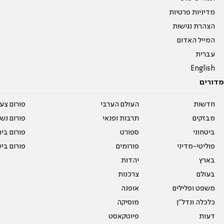
מדיניות פרטיות
הצהרת נגישות
המייל האדום
עברית
English
מדורים
חדשות
העולם הערבי
פורום צע
מבזקים
תרבות ופנאי
פורום נשו
ביטחוני
ספורט
פורום בי
פוליטי-מדיני
פורומים
פורום בי
בארץ
יהדות
בעולם
צרכנות
משפט ופלילים
אופנה
כלכלה ונדל"ן
מוסיקה
דעות
פיוטקאסט