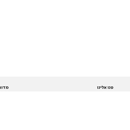
פנו אלינו
מדור
אודות
Pусский
חד
יצירת קשר
عربية
מב
פרסמו אצלנו
בי
תנאי שימוש
פו