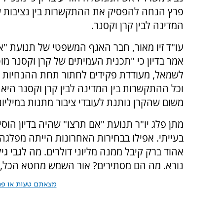
פרץ הנחה להפסיק את ההתקשרות בין נציבות ש
המדינה לבין קרן וקסנר.
עו"ד זיו מאור, חבר האגף המשפטי של תנועת "א
אמר בדיון כי "תכנית העמיתים של קרן וקסנר מו
לשמאל, מעודדת פקידים לחתור תחת ההנחיות ש
וכל ההתקשרות בין המדינה לבין קרן וקסנר היא 
משום שהקרן נותנת לעובדי ציבור מתנות במיליונ
מתן פלג יו"ר תנועת "אם תרצו" שהיה בדיון הוס
בעייתי. אפילו בבחירות האחרונות הייתה מפלגה 
אהוד ברק קיבל ממנה מליוני דולרים. מה לגבי גי
נורא. מה הם מסתירים? אור השמש מחטא הכל, א
מצאתם טעות או פרס