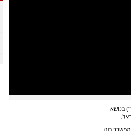
) בנושא
אל.
המשרד רונן