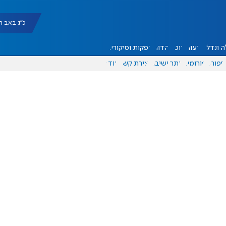
כ"ג באב תשפ"ו |
 ונדל"ן
דעות
אוכל
יהדות
הפקות וסיקורים
ספורט
פורומים
אתר ישיבה
יצירת קשר
עוד