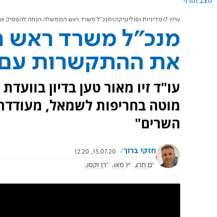
מצב תורני
ערוץ 7
מדיניות ופוליטיקה
מנכ"ל משרד ראש הממשלה הנחה להפסיק את 
מנכ"ל משרד ראש 
את ההתקשרות עם ק
עו"ד זיו מאור טען בדיון בוועד
מוטה בחריפות לשמאל, מעודדת
השרים"
חזקי ברוך
15.07.20, 12:20
אם תרצו
זיו מאור
קרן וקסנר