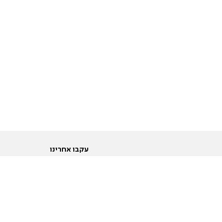
עקבו אחרינו
ות
טוויטר
ם הריון ולידה
פייסבוק
ום לקראת נישואין וזוגיות
אינסטגרם
ום צעירים מעל עשרים
יוטיוב