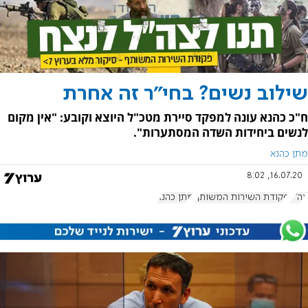
שילוב נשים? בחי"ר זה אחרת
ח"כ כהנא עונה למפקד סיירת מטכ"ל היוצא וקובע: "אין מקום
לנשים ביחידות השדה המסתערות".
מתן כהנא
16.07.20, 8:02
צה"ל
פקודת השירות המשותף
מתן כהנא