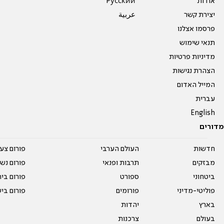
אודות
Pусский
יצירת קשר
عربية
פרסמו אצלנו
תנאי שימוש
מדיניות פרטיות
הצהרת נגישות
המייל האדום
עברית
English
מדורים
חדשות
העולם הערבי
פורום צע
מבזקים
תרבות ופנאי
פורום נשו
ביטחוני
ספורט
פורום בי
פוליטי-מדיני
פורומים
פורום בי
בארץ
יהדות
בעולם
צרכנות