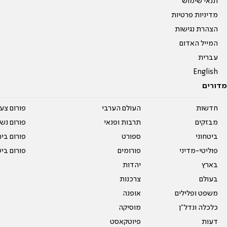
תנאי שימוש
מדיניות פרטיות
הצהרת נגישות
המייל האדום
עברית
English
מדורים
חדשות
העולם הערבי
פורום צע
מבזקים
תרבות ופנאי
פורום נשו
ביטחוני
ספורט
פורום בי
פוליטי-מדיני
פורומים
פורום בי
בארץ
יהדות
בעולם
צרכנות
משפט ופלילים
אופנה
כלכלה ונדל"ן
מוסיקה
דעות
פיוטקאסט