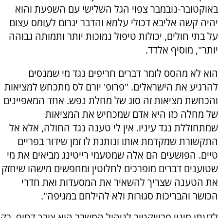
באוקטובר-נובמבר צפוי הגל השלישי עם השפעת והוא
יהיה קשה אליבא דכולי עלמא והדבר יגרום לעומס עצום
על בתי חולים, יכולות טיפול נמוכות יותר ותמותה גבוהה
יותר", מוסיף אלדד.
הוא לא מהסס לומר דברים חריפים נגד מי שמנסים
להרגיע את הישראלים. "
פרופ' יורם לס מתכחש למציאות
והכחשת מציאות זה סוג של מחלת נפש. אחד המאפיינים
של מחלה כזו היא אדם שמכחיש את המציאות
שמתחוללת נגד עיניו. אין לי טענה נגד החולה, אלא אל
התקשורת שמקדמת אותו ונותנת לו זמן שידור בפריים
טיים. הפושעים הם אלה שמטעמי רייטינג מביאים את מי
שטוענים דברים מופרכים לחלוטין ומחפשים מישהו שיחזק
את הטענה שצריך להשאיר את המסעדות ואת חדרי
הכושר והבריכות סגורות ולא להילחם במגיפה".
לדעתו מינוי פרוייקטור לניהול המשבר הוא צורך דחוף, רק