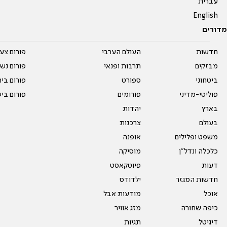
עברית
English
מדורים
חדשות
העולם הערבי
פורום צע
מבזקים
תרבות ופנאי
פורום נשו
ביטחוני
ספורט
פורום בי
פוליטי-מדיני
פורומים
פורום בי
בארץ
יהדות
בעולם
צרכנות
משפט ופלילים
אופנה
כלכלה ונדל"ן
מוסיקה
דעות
פיוטקאסט
חדשות המגזר
ילדודס
אוכל
מודעות אבל
כיפה שחורה
מזג אוויר
דיגיטל
תגיות