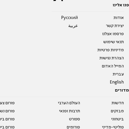
פנו אלינו
אודות
Pусский
יצירת קשר
عربية
פרסמו אצלנו
תנאי שימוש
מדיניות פרטיות
הצהרת נגישות
המייל האדום
עברית
English
מדורים
חדשות
העולם הערבי
פורום צע
מבזקים
תרבות ופנאי
פורום נשו
ביטחוני
ספורט
פורום בי
פוליטי-מדיני
פורומים
פורום בי