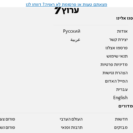
מצאתם טעות או פרסומת לא ראויה? דווחו לנו
פנו אלינו
אודות
Pусский
יצירת קשר
عربية
פרסמו אצלנו
תנאי שימוש
מדיניות פרטיות
הצהרת נגישות
המייל האדום
עברית
English
מדורים
חדשות
העולם הערבי
פורום צע
מבזקים
תרבות ופנאי
פורום נשו