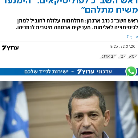
ראש השב"כ לפוליטיקאים: "הימנעו
משיח מתלהם"
ראש השב"כ נדב ארגמן: התלהמות עלולה להוביל למתן
לגיטימציה לאלימות. מעניקים אבטחה מיטבית לנתניהו.
ערוץ 7
22.07.20, 8:23
שמאל
שב"כ
נדב ארגמן