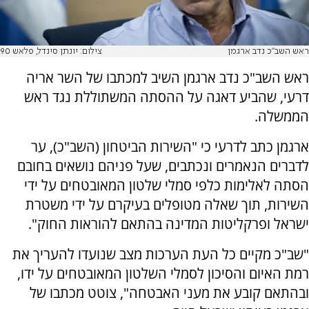
ראש השב"כ נדב ארגמן
צילום: יונתן סינדל, פלאש 90
ראש השב"כ נדב ארגמן השיב למכתבו של השר אריה
דרעי, שהביע דאגה על ההסתה המשתוללת נגד ראש
הממשלה.
ארגמן כתב לדרעי כי "השירות הביטחון (השב"כ), ער
לדברים הנאמרים ונכתבים, שעל פניהם נושאים בחובם
הסתה לאלימות כלפי סמלי שלטון המאובטחים על ידי
השירות, תוך שאלה מטופלים בעיקרם על ידי משטרת
ישראל ופרקליטות המדינה בהתאם להוראות החוק".
"שב"כ מקיים כל העת הערכות מצב שנועדו להעריך את
רמת האיום והסיכון לסמלי השלטון המאובטחים על ידו,
ובהתאם קובע את מעני האבטחה", צוטט מכתבו של