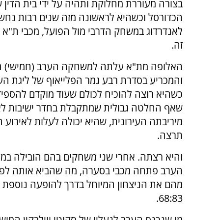
בצורה מעוררת מחלוקת ותהיה על ידי בית הדין ש
הכדורסל וכשהיא לראשונה מזה שנים רבות נחש
לאנדרדוג במשחק הדרבי מול הפועל, מכבי ת"א
זה.
האלופה מת"א עלתה למשחקה הערב (חמישי) ה
והמכריע בסדרת רבע גמר הפלייאוף של ליגת הע
כשהיא רוצה להוכיח לכולם שעוד מוקדם להספיד
שאף החלטה גבולית שמתקבלת בחדר ישיבות לא ת
מיריבתה העירונית, שהיא יכולה לעלות לאירוע ה
תרצה.
והיא רצתה. אחרי שני משחקים בהם הובילה במ
הערב פתחה מכבי בסערה, מה שהביא אותה לפתו
מהם את הניצחון המיוחל בדרך להופעה נוספת ב
68:83.
מי שנכנס הערב לנעליו של סקוטי ווילבקין המושע