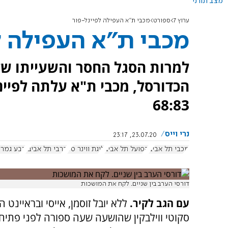
מצב תורני
ערוץ 7
ספורט
מכבי ת"א העפילה לפיינל-פור
מכבי ת"א העפילה ל
למרות הסגל החסר והשעייתו של כ
הכדורסל, מכבי ת"א עלתה לפיינל
68:83
נרי וייס
23.07.20, 23:17
מכבי תל אביב
הפועל תל אביב
ליגת ווינר סל
דרבי תל אביבי
רבע גמר 
דורסי הערב בין שניים. לקח את המושכות
עם הגב לקיר.
ללא יובל זוסמן, אייסי ובראיינט 
סקוטי ווילבקין שהושעה שעה ספורה לפני פתי