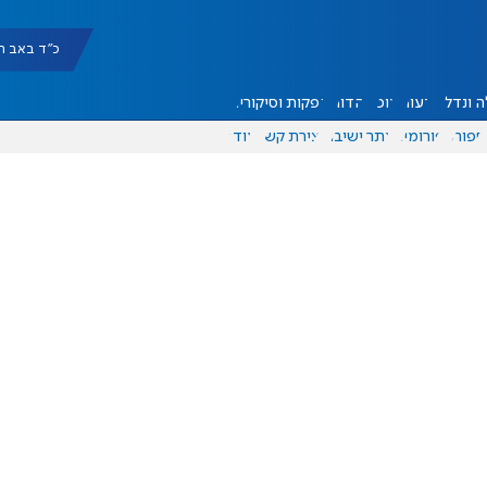
כ"ד באב תשפ"ו |
 ונדל"ן
דעות
אוכל
יהדות
הפקות וסיקורים
ספורט
פורומים
אתר ישיבה
יצירת קשר
עוד