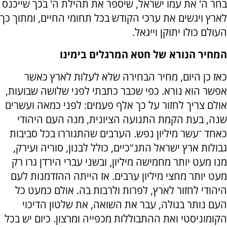
בחר ה' את עמו ישראל, שיספר את תהילת ה' בכך שייכנס
לארץ ויגשים את ערכי הקודש בכל תחומי החיים, ומתוך כך
העולם כולו יתוקן וייגאל.
המחיר הנורא של חטא המרגלים בימינו
כאז כן היום, מחיר הבחירה שלא לעלות לארץ כאשר
אפשר הוא נורא. כפי שכבר כתבתי לפני שלושה שבועות,
אולם צריך לחזור על כך אלף פעמים: לפני כמאה ועשרים
שנה, בעת הקמת התנועה הציונית, מנה העם היהודי
כאחד ־עשר מיליון נפש. הערבים שהתגוררו בכל סביבות
גבולות ארץ ישראל התנ"כיים, כולל לבנון, סוריה ועירק,
מנו מעט יותר מחמישה מיליון, ובשני עברי הירדן גרו רק
מעט יותר מחצי מיליון ערבים. אז הייתה ההזדמנות לעם
היהודי לחזור לארץ, לפרות ולרבות בה. אולם כמעט כל
העם נותר בגולה, עבר את השואה, את שלטון הדיכוי
הקומוניסטי ואת ההתבוללות מכפייה ומרצון. כיום יש בכל