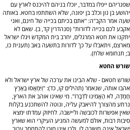
שפגריהם ייפלו במדבר, יוכלו בניהם להיכנס לארץ עם
יהושע בן נון וכלב בן יפונה, שלא השתתפו בחטא. באותה
שעה אמר הקב"ה: "אתם בכיתם בכייה של חינם, ואני
אקבע לכם בכייה לדורות" (סנהדרין קד, ב). שאם לא
יתקנו את חטא המרגלים, יחרב בית המקדש ויגלו ישראל
מארצם, ויתאבלו על כך לדורות בתשעה באב (תענית כו,
ב; תנחומא שלח).
שורש החטא
שורש חטאם - שלא הבינו את ערכה של ארץ ישראל ולא
אהבו אותה, שנאמר (תהילים קו, כד): "וַיִּמְאֲסוּ בְּאֶרֶץ
חֶמְדָּה, לֹא הֶאֱמִינוּ לִדְבָרוֹ". מי שאינו אוהב את הארץ,
נרתע מהצורך להיאבק עליה, ונוטה להשתכנע בקלות
שאין אפשרות לכובשה וליישבה. לחיזוק עמדתו ימצא
סיבות רבות, אולם למעשה המניע העיקרי הוא שארץ
ישראל אינה חשובה לו, ולכן אינו מוכן להתמסר עבור