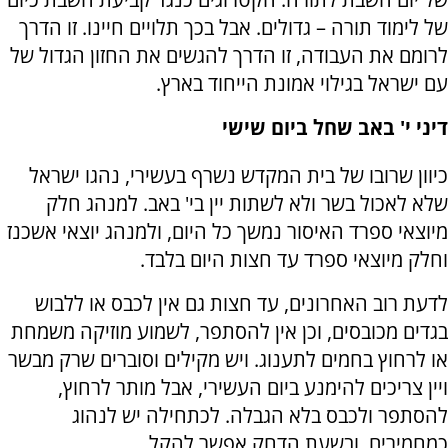
של לימוד תורה – גדולים. אבל בכך תלויים חיינו. זו הדרך
לרומם את העבודה, זו הדרך להגשים את החזון הגדול של
עם ישראל בגילוי אמונת הייחוד בארץ.
דיני י' באב שחל ביום שישי
כיוון שרובו של בית המקדש נשרף בעשירי, נהגו ישראל
שלא לאכול בשר ולא לשתות יין בי' באב. למנהג חלק
מיוצאי ספרד האיסור נמשך כל היום, ולמנהג יוצאי אשכנז
וחלק מיוצאי ספרד עד חצות היום בלבד.
לדעת רוב האחרונים, עד חצות גם אין לכבס או ללבוש
בגדים מכובסים, וכן אין להסתפר, לשמוע מוזיקה משמחת
או לרחוץ בחמים לתענוג. ויש מקילים וסוברים שרק מבשר
ויין צריכים להימנע ביום העשירי, אבל מותר לרחוץ,
להסתפר ולכבס בלא הגבלה. לכתחילה יש לנהוג
כמחמירים, ובשעת הדחק אפשר להקל.