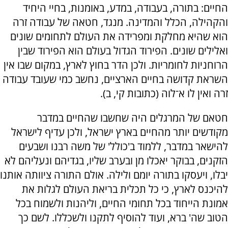
החיים: בתורה, בעבודה, במדע, באומנות, בחיי היחיד
והקהילה, הכלל והמדינה. מנגד, חטאה של עבודה זרה
הוא שהיא מחלקת ומפרידה את העולם לתחומים שונים
ואלילים שונים. הפירוד הגדול בעולם הוא הפירוד שבין
הרוחניות לחומריות. ולכן הדר בחוץ לארץ, במקום שבו אין
השראת קדושה בחיים הארציים, נחשב כמי שעובד עבודה
זרה ואין לו א־לוה (כתובות קי, ב).
חטאם של המרגלים היה שחשבו שהחיים במדבר
מקודשים יותר מהחיים בארץ ישראל, ולכן עדיף לישראל
להישאר במדבר, ללמוד ב'כולל' של משה רבנו ושבעים
הזקנים, בבוקר יאכלו מן ובערב שליו, בגדיהם ונעליהם לא
יבלו, ויעסקו בתורה יומם ולילה. אולם התורה ציוותה אותנו
להיכנס לארץ, כי כל תכלית בריאת העולם לגלות את
אמונת הייחוד בכל תחומי החיים, וליהנות ולשמוח בכל
הטוב שה' ברא, ועוד להוסיף לתקנו ולשכללו. לשם כך