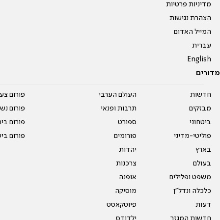
מדיניות פרטיות
הצהרת נגישות
המייל האדום
עברית
English
מדורים
חדשות
העולם הערבי
פורום צע
מבזקים
תרבות ופנאי
פורום נשו
ביטחוני
ספורט
פורום בי
פוליטי-מדיני
פורומים
פורום בי
בארץ
יהדות
בעולם
צרכנות
משפט ופלילים
אופנה
כלכלה ונדל"ן
מוסיקה
דעות
פיוטקאסט
חדשות המגזר
ילדודס