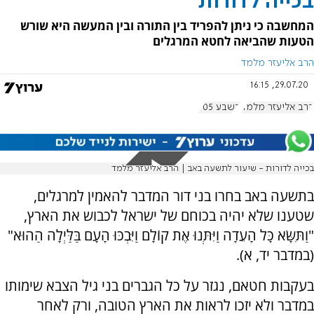
בכייה לדורות
המחשבה כי ניתן להפריד בין התורה ובין המעשה היא שורש
הטעות שהביאה לחטא המרגלים
הרב אליעזר מלמד
29.07.20, 16:15
הרב אליעזר מלמד
בשבע 905
בכייה לדורות - שיעור לתשעה באב | הרב אליעזר מלמד
בתשעה באב בחרו בני דור המדבר להאמין למרגלים,
שטענו שלא יהיה בכוחם של ישראל לכבוש את הארץ,
"וַתִּשָּׂא כָּל הָעֵדָה וַיִּתְּנוּ אֶת קוֹלָם וַיִּבְכּוּ הָעָם בַּלַּיְלָה הַהוּא"
(במדבר יד, א).
בעקבות חטאם, נגזר על כל הגברים בני גיל הצבא שימותו
במדבר ולא יזכו לראות את הארץ הטובה, ורק לאחר