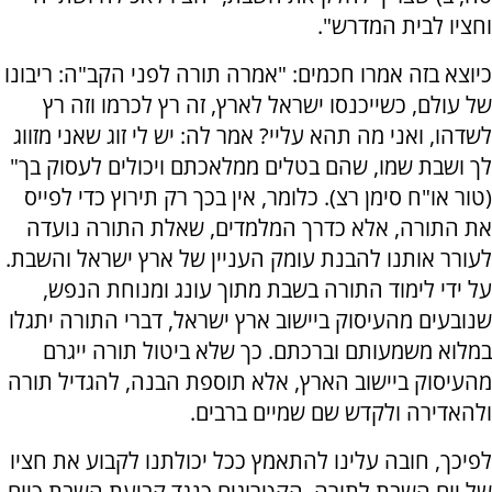
וחציו לבית המדרש".
כיוצא בזה אמרו חכמים: "אמרה תורה לפני הקב"ה: ריבונו
של עולם, כשייכנסו ישראל לארץ, זה רץ לכרמו וזה רץ
לשדהו, ואני מה תהא עליי? אמר לה: יש לי זוג שאני מזווג
לך ושבת שמו, שהם בטלים ממלאכתם ויכולים לעסוק בך"
(טור או"ח סימן רצ). כלומר, אין בכך רק תירוץ כדי לפייס
את התורה, אלא כדרך המלמדים, שאלת התורה נועדה
לעורר אותנו להבנת עומק העניין של ארץ ישראל והשבת.
על ידי לימוד התורה בשבת מתוך עונג ומנוחת הנפש,
שנובעים מהעיסוק ביישוב ארץ ישראל, דברי התורה יתגלו
במלוא משמעותם וברכתם. כך שלא ביטול תורה ייגרם
מהעיסוק ביישוב הארץ, אלא תוספת הבנה, להגדיל תורה
ולהאדירה ולקדש שם שמיים ברבים.
לפיכך, חובה עלינו להתאמץ ככל יכולתנו לקבוע את חציו
של יום השבת לתורה. הקטרוגים כנגד קביעת השבת כיום