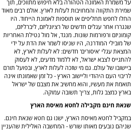
על משמרת האמונה הטהורה בלא חיפוש מתווכים, תוך
שמירת התקווה והמחויבות לעלות לארץ. אולם רבים מאוד
החלו לחפש תחליפים או תוספות לאמונת הייחוד. היו
שנגררו אחר עגלים חדשים של רציונליזם, ליברליזם,
קומוניזם ורפורמות שונות. מנגד, אל מול נטילת האחריות
של מובילי המודרנה, היו שניסו לשמר את הדת על ידי
המצאת עגלי 'איסורים' חדשים: לא לעלות לארץ, לא
להתגייס לצבא ישראל, לא ללמוד מדעים, לא לעסוק
ביישובו של עולם. גם מי שזכה לעלות לארץ, ובפועל תורם
לריבוי העם היהודי וליישוב הארץ - כל זמן שאמונתו אינה
תואמת את מעשיו, והוא מחשיב את מצבם של ישראל
בארץ כמצב גלות, צריך תשובה עמוקה.
שנאת חינם מקבילה לחטא מאיסת הארץ
במקביל לחטא מאיסת הארץ, ישנו גם חטא שנאת חינם.
שניהם נובעים מאותו שורש - המחשבה האלילית שהעניין