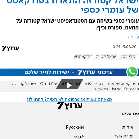
ישראל קטורזה התארח בפודקאסט
של עומרי כספי
עומרי כספי בשיחה עם הסטנדאפיסט ישראל קטורזה על
מחאה, ספורט וכיף.
ערוץ 7
5.08.20, 0:29
עומרי כספי
ישראל קטורזה
פודקאסטים
הפודקאסט של עומרי כספי - Omri Casspi Podcast - #15 - ישראל קטורזה
Israel Katorza - מחאה, ס
מצאתם טעות או פרסומת לא ראויה? דווחו לנו
פנו אלינו
אודות
Pусский
יצירת קשר
عربية