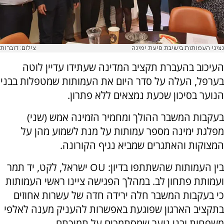
נציגי העמותות בישיבת סיעת ימינה
צילום: דוברות
העיכוב בהעברת תקציב המדינה שעתידו עדיין לוטה
בערפל, העלה על סדר היום את העמותות שמטפלות בבני
הנוער בסיכון שכעת נמצאים ללא פתרון.
בעקבות המשבר ההולך ומחמיר הזמינה אמש (שני)
מפלגת ימינה מספר עמותות על מנת לשמוע מהן על
המצוקות והאתגרים שמביא נגיף הקורונה.
בין העמותות שהשתתפו בדיון: OU ישראל, לקט, יד תמר
ועמותת פתחון לב. במהלך הפגישה ציינו ראשי העמותות
כי בעקבות המשבר חלה ירידה חדה של עשרות אחוזים
בתקציב הארגון שפוגעת באפשרות להעניק מענה לאלפי
משפחות ובני נוער שמסתמכים על תמיכתם.