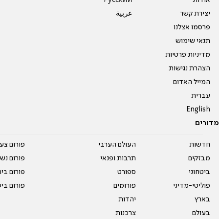
אודות
Pусский
יצירת קשר
عربية
פרסמו אצלנו
תנאי שימוש
מדיניות פרטיות
הצהרת נגישות
המייל האדום
עברית
English
מדורים
חדשות
העולם הערבי
פורום צע
מבזקים
תרבות ופנאי
פורום נשו
ביטחוני
ספורט
פורום בי
פוליטי-מדיני
פורומים
פורום בי
בארץ
יהדות
בעולם
צרכנות