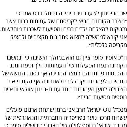
שר הביטחון לשעבר ויו"ר ימינה נפתלי בנט אמר כי
״משבר הקורונה הביא לקריסתם של עמותות רבות אשר
מזניקות להצלחה ילדים רבים ומסייעות לשכבות מוחלשות.
אני קורא לממשלה למצוא פתרונות תקציביים ולהצילן
מקריסה כלכלית״.
ח"כ אופיר סופר ציין גם הוא במהלך הישיבה כי "במשבר
הקורונה נפח הפעילות של העמותות הלך וטפח ומנגד
ההכנסות פחתו והברז מצד המדינה אף נסגר. הנושא של
התמיכה לעמותות יקר לליבי ולאחרונה אף הקמתי את
השדולה למען העמותות ביחד עם ח״כ ינון אזולאי וח״כים
נוספים מסיעות הבית״.
מנכ"ל OU ישראל הרב אבי ברמן שתחת ארגונו פועלים
עשרות מרכזי נוער בפריפריה החברתית והגאוגרפית של
מדינת ישראל בנוסף לזולה של חצרוני בירושלים סיפר כי