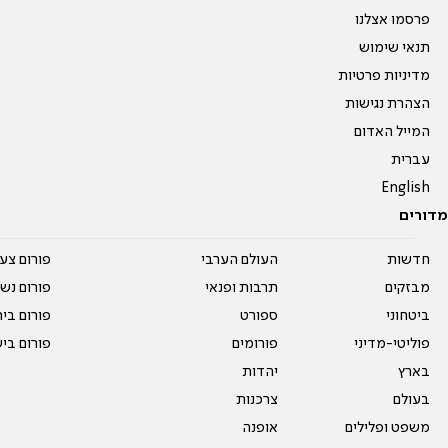
פרסמו אצלנו
תנאי שימוש
מדיניות פרטיות
הצהרת נגישות
המייל האדום
עברית
English
מדורים
חדשות
העולם הערבי
פורום צע
מבזקים
תרבות ופנאי
פורום נשו
ביטחוני
ספורט
פורום בי
פוליטי-מדיני
פורומים
פורום בי
בארץ
יהדות
בעולם
צרכנות
משפט ופלילים
אופנה