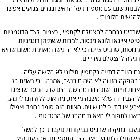
לבנות שגם עם מטפחת על הראש ובגדים צנועים אפשר
להגשים חלומות".
שרביט נבחרה להצטלם לקמפיין, כאמור, לצד הדוגמניות
טיטי איינאו ולונא מנסור
.
למרות ששתיהן דוגמניות
מנוסות, שרביט ציינה כי לא הרגישה מאוימת משום שהיא
רגילה להצטלם מידי יום.
גם היותה דתייה בקמפיין חילוני לא הקשה עליה.
"בהפקה הזו זה לא היה מורגש", אמרה
.
"כי באמת כל
אחת הייתה שונה וזה מה שמדהים פה. המסר שרצינו
להעביר זה שלא משנה מי את, מה את, ללא הבדלי גזע,
צבע או דת, כולנו שווים. הצוות היה סופר נחמד ואפילו
דאגו לתפור לי חצאית מהבד של הבגד גוף".
בעבר נתקלה שרביט בביקורות נוקבות, כך למשל
כשהחלה לחבוש פאה לצד המטפחת, אך כעת היא