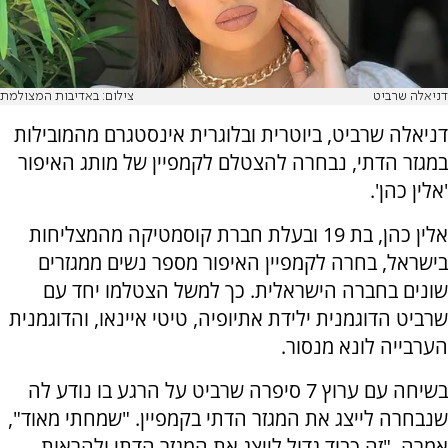
דניאלה שרביט
צילום: באדיבות המצולמת
דניאלה שרביט, ביוטרית ובלוגרית אינסטגרם מהמובילות
במגזר הדתי, נבחרה להצטלם לקמפיין של מותג האיפור
'אלין כהן'
.
אלין כהן, בת 19 ובעלת חברת קוסמטיקה מהמצליחות
בישראל, בחרה לקמפיין האיפור מספר נשים ממגזרים
שונים בחברה הישראלית. כך למשל הצטלמו יחד עם
שרביט הדוגמנית ילידת אתיופיה, טיטי איינאו, והדוגמנית
הערבייה לונא מנסור.
בשיחה עם ערוץ 7 סיפרה שרביט על הרגע בו נודע לה
שנבחרה לייצג את המגזר הדתי בקמפיין
.
"שמחתי מאוד",
אמרה. "זה כבוד גדול לייצג את המגזר הדתי ולהראות