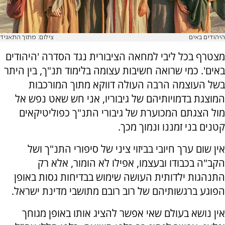
היהודים באים
צילום: מתוך התאגיד
מצטרף בכל ליבי למחאה הציבורית נגד הסדרה 'היהודים
באים'. כמי שרואה חשיבות עצומה בלימוד תנ"ך, בין היתר
בשל העוצמה הרבה העולה דווקא מתוך המורכבות
המוצגת בדמויותיהם של גיבוריו, אני חש שאט נפש אל
מול הצגתם המכוערת של גיבורי התנ"ך כפוליטיקאים
קטנים בני זמננו ונמוך מכך.
אין שום ערך חיובי בביזוי ציני של סיפורי התנ"ך ושל
הקב"ה בכבודו ובעצמו, אפילו לא הומור, אלא רק
התנהגות ילדותית העושה שימוש בבדיחות גסות באופן
הפוגע ברגשותיהם של רוב רובם מתושבי מדינת ישראל.
אין נושא בעולם שאי אפשר להציג אותו באופן מגוחך