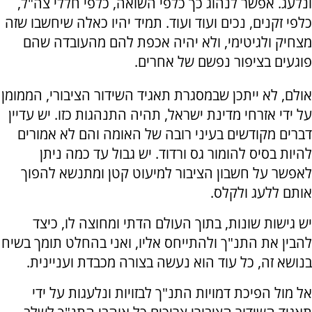
ונלעג. אפשר לנהוג כך כלפי השואה, כלפי חללי צה"ל,
כלפי זקנים, נכים ועוד ועוד. תמיד יהיו כאלה שיחשבו שזה
מצחיק ולגיטימי, ולא יהיה אכפת להם מהעובדה שהם
פוגעים בציפור נפשם של אחרים.
אולם, לא ייתכן שבמסגרת תאגיד השידור הציבורי, הממומן
על ידי אזרחי מדינת ישראל, תהיה התנהגות כזו. יש עדיין
דברים מקודשים בעיני רובה של האומה והם לא אמורים
להיות בסיס להומור גס ורדוד. יש גבול עד כמה ניתן
לאפשר על חשבון הציבור למיעוט קטן ומתנשא להפוך
אותם ללעג ולקלס.
יש גישות שונות, בתוך העולם הדתי ומחוצה לו, כיצד
להבין את התנ"ך ולהתייחס אליו, ואני בהחלט תומך בשיח
בנושא זה, כל עוד הוא נעשה בצורה מכבדת ועניינית.
אל מול הפיכת דמויות התנ"ך לבזויות ונלעגות על ידי