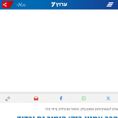
+
-
ערוץ 7
בארץ
הרב אמנון בזק: הומור גס ורדוד, ביזוי ציני