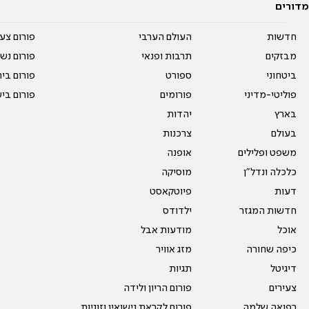
מדורים
חדשות
העולם הערבי
פורום צע
מבזקים
תרבות ופנאי
פורום נשו
ביטחוני
ספורט
פורום בי
פוליטי-מדיני
פורומים
פורום בי
בארץ
יהדות
בעולם
צרכנות
משפט ופלילים
אופנה
כלכלה ונדל"ן
מוסיקה
דעות
פיוטקאסט
חדשות המגזר
ילדודס
אוכל
מודעות אבל
כיפה שחורה
מזג אוויר
דיגיטל
תגיות
צעירים
פורום הריון ולידה
רפואה שלמה
פורום לקראת נישואין וזוגיות